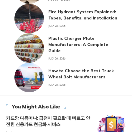
Fire Hydrant System Explained:
Types, Benefits, and Installation
JULY 26, 2026
Plastic Charger Plate
Manufacturers: A Complete
Guide
JULY 26, 2026
How to Choose the Best Truck
Wheel Bolt Manufacturers
JULY 26, 2026
You Might Also Like
카드깡 다음머니: 급전이 필요할 때 빠르고 안
전한 신용카드 현금화 서비스